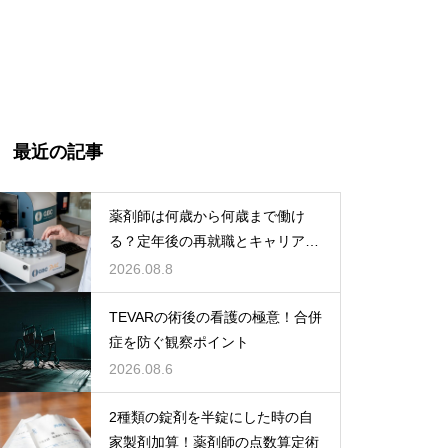
最近の記事
薬剤師は何歳から何歳まで働け
る？定年後の再就職とキャリアの
術
2026.08.8
TEVARの術後の看護の極意！合併
症を防ぐ観察ポイント
2026.08.6
2種類の錠剤を半錠にした時の自
家製剤加算！薬剤師の点数算定術