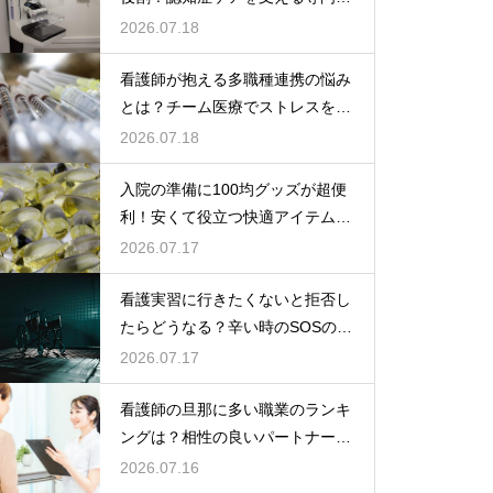
な力
2026.07.18
看護師が抱える多職種連携の悩み
とは？チーム医療でストレスを減
らす方法
2026.07.18
入院の準備に100均グッズが超便
利！安くて役立つ快適アイテムを
紹介
2026.07.17
看護実習に行きたくないと拒否し
たらどうなる？辛い時のSOSの出
し方
2026.07.17
看護師の旦那に多い職業のランキ
ングは？相性の良いパートナーの
条件と傾向
2026.07.16