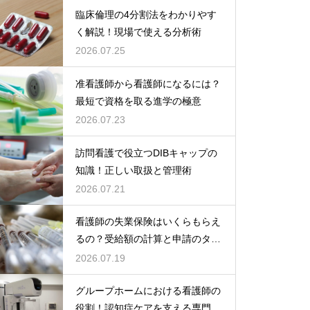
臨床倫理の4分割法をわかりやす
く解説！現場で使える分析術
2026.07.25
准看護師から看護師になるには？
最短で資格を取る進学の極意
2026.07.23
訪問看護で役立つDIBキャップの
知識！正しい取扱と管理術
2026.07.21
看護師の失業保険はいくらもらえ
るの？受給額の計算と申請のタイ
ミング
2026.07.19
グループホームにおける看護師の
役割！認知症ケアを支える専門的