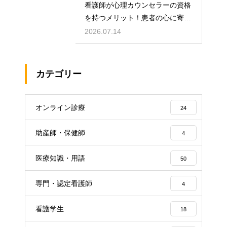
看護師が心理カウンセラーの資格
を持つメリット！患者の心に寄り
添うケア！
2026.07.14
カテゴリー
オンライン診療
24
助産師・保健師
4
医療知識・用語
50
専門・認定看護師
4
看護学生
18