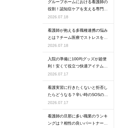
グループホームにおける看護師の
役割！認知症ケアを支える専門的
な力
2026.07.18
看護師が抱える多職種連携の悩み
とは？チーム医療でストレスを減
らす方法
2026.07.18
入院の準備に100均グッズが超便
利！安くて役立つ快適アイテムを
紹介
2026.07.17
看護実習に行きたくないと拒否し
たらどうなる？辛い時のSOSの出
し方
2026.07.17
看護師の旦那に多い職業のランキ
ングは？相性の良いパートナーの