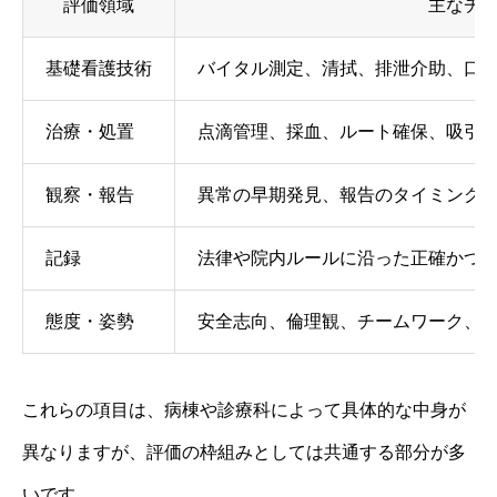
評価領域
主なチ
基礎看護技術
バイタル測定、清拭、排泄介助、口
治療・処置
点滴管理、採血、ルート確保、吸引
観察・報告
異常の早期発見、報告のタイミング
記録
法律や院内ルールに沿った正確かつ
態度・姿勢
安全志向、倫理観、チームワーク、
これらの項目は、病棟や診療科によって具体的な中身が
異なりますが、評価の枠組みとしては共通する部分が多
いです。