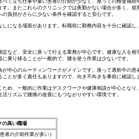
比べて立ち仕事や重い患者の介助が少なく、座っての検査補助
ます。またこれらのクリニックでは夜勤がない場合が多く、規
への負担がさらに少ない条件を確認すると安心です。
なしになる場面があります。転職前に勤務内容を十分に確認し
測定など、安全に座って行える業務が中心です。健康な人を相
器に乗り移ることが一般的で、腰を使う作業は少ないです。
為が中心のルーティンワークがメインです。座って透析中の患
ることが多く責任もありますので、向き不向きを事前に確認し
くため、一般的に作業はデスクワークや健康相談が中心となり、
生活リズムで腰痛の改善にもつながりやすい環境です。
クの高い職場
患者の介助作業が多い）