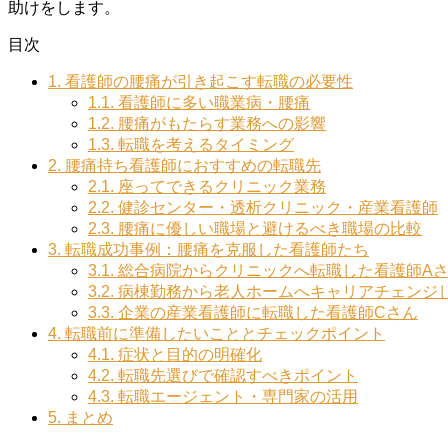
助けをします。
目次
1.
看護師の腰痛が引き起こす転職の必要性
1.1.
看護師に多い職業病・腰痛
1.2.
腰痛がもたらす業務への影響
1.3.
転職を考えるタイミング
2.
腰痛持ち看護師におすすめの転職先
2.1.
座ってできるクリニック業務
2.2.
健診センター・透析クリニック・産業看護師
2.3.
腰痛に優しい職場と避けるべき職場の比較
3.
転職成功事例：腰痛を克服した看護師たち
3.1.
総合病院からクリニックへ転職した看護師A
3.2.
病棟勤務から老人ホームへキャリアチェンジ
3.3.
企業の産業看護師に転職した看護師Cさん
4.
転職前に準備したいこととチェックポイント
4.1.
症状と目的の明確化
4.2.
転職先選びで確認すべきポイント
4.3.
転職エージェント・専門家の活用
5.
まとめ