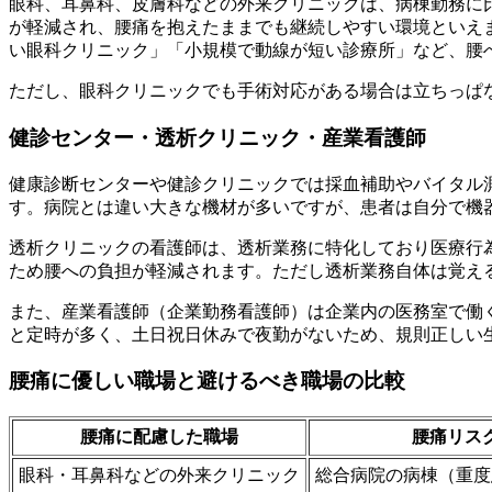
眼科、耳鼻科、皮膚科などの外来クリニックは、病棟勤務に
が軽減され、腰痛を抱えたままでも継続しやすい環境といえ
い眼科クリニック」「小規模で動線が短い診療所」など、腰
ただし、眼科クリニックでも手術対応がある場合は立ちっぱ
健診センター・透析クリニック・産業看護師
健康診断センターや健診クリニックでは採血補助やバイタル
す。病院とは違い大きな機材が多いですが、患者は自分で機
透析クリニックの看護師は、透析業務に特化しており医療行
ため腰への負担が軽減されます。ただし透析業務自体は覚え
また、産業看護師（企業勤務看護師）は企業内の医務室で働
と定時が多く、土日祝日休みで夜勤がないため、規則正しい
腰痛に優しい職場と避けるべき職場の比較
腰痛に配慮した職場
腰痛リス
眼科・耳鼻科などの外来クリニック
総合病院の病棟（重度