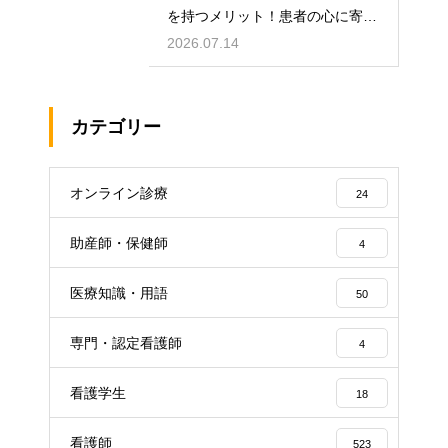
を持つメリット！患者の心に寄り
添うケア！
2026.07.14
カテゴリー
オンライン診療
24
助産師・保健師
4
医療知識・用語
50
専門・認定看護師
4
看護学生
18
看護師
523