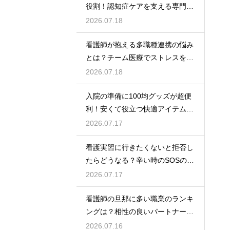
役割！認知症ケアを支える専門的
な力
2026.07.18
看護師が抱える多職種連携の悩み
とは？チーム医療でストレスを減
らす方法
2026.07.18
入院の準備に100均グッズが超便
利！安くて役立つ快適アイテムを
紹介
2026.07.17
看護実習に行きたくないと拒否し
たらどうなる？辛い時のSOSの出
し方
2026.07.17
看護師の旦那に多い職業のランキ
ングは？相性の良いパートナーの
条件と傾向
2026.07.16