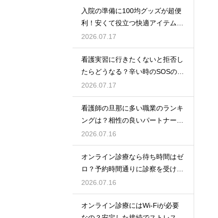
入院の準備に100均グッズが超便
利！安くて役立つ快適アイテムを
紹介
2026.07.17
看護実習に行きたくないと拒否し
たらどうなる？辛い時のSOSの出
し方
2026.07.17
看護師の旦那に多い職業のランキ
ングは？相性の良いパートナーの
条件と傾向
2026.07.16
オンライン診療なら待ち時間はゼ
ロ？予約時間通りに診察を受ける
コツ
2026.07.16
オンライン診療にはWi-Fiが必要
なの？安定した接続でストレスフ