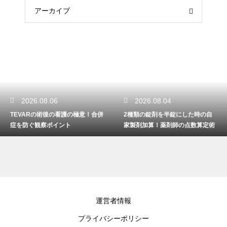
アーカイブ
2026.08.04
2026.08.02
2種類の錠剤を半錠にした時の自
看護師に役立つ勉強ノートの作り
家製剤加算！薬剤師の点数算定術
方とまとめ方！最強の整理術
運営者情報
プライバシーポリシー