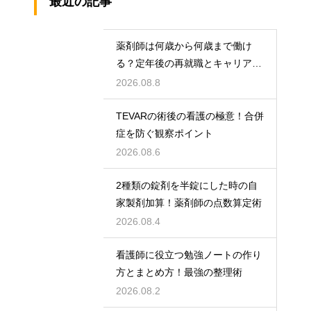
最近の記事
薬剤師は何歳から何歳まで働け
る？定年後の再就職とキャリアの
術
2026.08.8
TEVARの術後の看護の極意！合併
症を防ぐ観察ポイント
2026.08.6
2種類の錠剤を半錠にした時の自
家製剤加算！薬剤師の点数算定術
2026.08.4
看護師に役立つ勉強ノートの作り
方とまとめ方！最強の整理術
2026.08.2