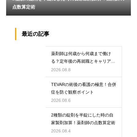
点数算定術
最近の記事
薬剤師は何歳から何歳まで働け
る？定年後の再就職とキャリアの
術
2026.08.8
TEVARの術後の看護の極意！合併
症を防ぐ観察ポイント
2026.08.6
2種類の錠剤を半錠にした時の自
家製剤加算！薬剤師の点数算定術
2026.08.4