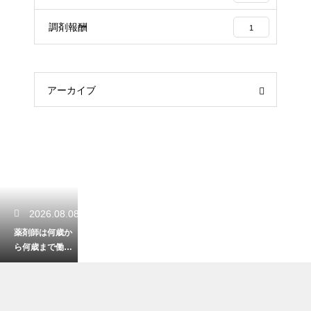
調剤報酬
1
アーカイブ
2026.08.08
薬剤師は何歳か
ら何歳まで働け
る？定年後の再
就職とキャリア
の術