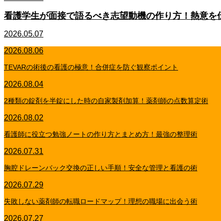
看護学生が面接で語るべき志望動機の作り方！熱意を
2026.05.07
2026.08.06
TEVARの術後の看護の極意！合併症を防ぐ観察ポイント
2026.08.04
2種類の錠剤を半錠にした時の自家製剤加算！薬剤師の点数算定術
2026.08.02
看護師に役立つ勉強ノートの作り方とまとめ方！最強の整理術
2026.07.31
胸腔ドレーンバック交換の正しい手順！安全な管理と看護の術
2026.07.29
失敗しない薬剤師の転職ロードマップ！理想の職場に出会う術
2026.07.27