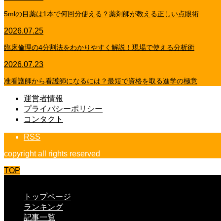
5mlの目薬は1本で何回分使える？薬剤師が教える正しい点眼術
2026.07.25
臨床倫理の4分割法をわかりやすく解説！現場で使える分析術
2026.07.23
准看護師から看護師になるには？最短で資格を取る進学の極意
運営者情報
プライバシーポリシー
コンタクト
RSS
copyright all rights reserved
TOP
CLOSE
トップページ
ランキング
記事一覧