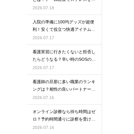
らす方法
2026.07.18
入院の準備に100均グッズが超便
利！安くて役立つ快適アイテムを
紹介
2026.07.17
看護実習に行きたくないと拒否し
たらどうなる？辛い時のSOSの出
し方
2026.07.17
看護師の旦那に多い職業のランキ
ングは？相性の良いパートナーの
条件と傾向
2026.07.16
オンライン診療なら待ち時間はゼ
ロ？予約時間通りに診察を受ける
コツ
2026.07.16