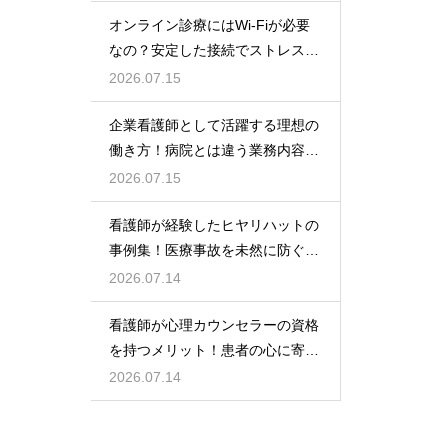
オンライン診療にはWi-Fiが必要
なの？安定した接続でストレスフ
リーに
2026.07.15
企業看護師として活躍する理想の
働き方！病院とは違う業務内容と
やりがい
2026.07.15
看護師が経験したヒヤリハットの
事例集！医療事故を未然に防ぐた
めの対策
2026.07.14
看護師が心理カウンセラーの資格
を持つメリット！患者の心に寄り
添うケア！
2026.07.14