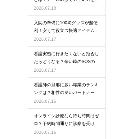
らす方法
2026.07.18
入院の準備に100均グッズが超便
利！安くて役立つ快適アイテムを
紹介
2026.07.17
看護実習に行きたくないと拒否し
たらどうなる？辛い時のSOSの出
し方
2026.07.17
看護師の旦那に多い職業のランキ
ングは？相性の良いパートナーの
条件と傾向
2026.07.16
オンライン診療なら待ち時間はゼ
ロ？予約時間通りに診察を受ける
コツ
2026.07.16