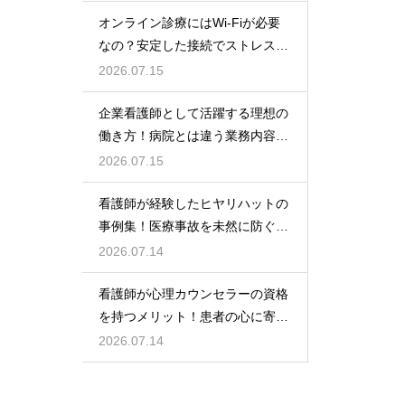
オンライン診療にはWi-Fiが必要
なの？安定した接続でストレスフ
リーに
2026.07.15
企業看護師として活躍する理想の
働き方！病院とは違う業務内容と
やりがい
2026.07.15
看護師が経験したヒヤリハットの
事例集！医療事故を未然に防ぐた
めの対策
2026.07.14
看護師が心理カウンセラーの資格
を持つメリット！患者の心に寄り
添うケア！
2026.07.14