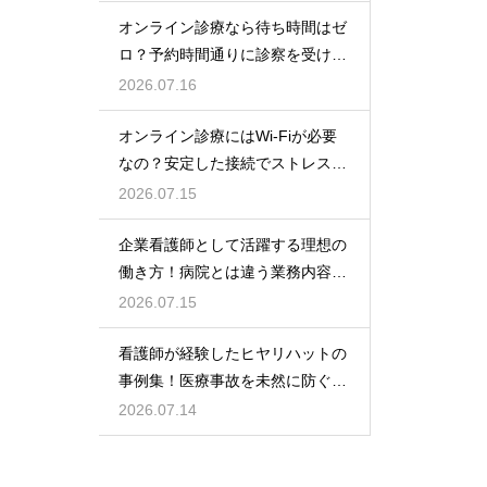
オンライン診療なら待ち時間はゼ
ロ？予約時間通りに診察を受ける
コツ
2026.07.16
オンライン診療にはWi-Fiが必要
なの？安定した接続でストレスフ
リーに
2026.07.15
企業看護師として活躍する理想の
働き方！病院とは違う業務内容と
やりがい
2026.07.15
看護師が経験したヒヤリハットの
事例集！医療事故を未然に防ぐた
めの対策
2026.07.14