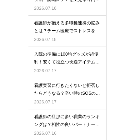
な力
2026.07.18
看護師が抱える多職種連携の悩み
とは？チーム医療でストレスを減
らす方法
2026.07.18
入院の準備に100均グッズが超便
利！安くて役立つ快適アイテムを
紹介
2026.07.17
看護実習に行きたくないと拒否し
たらどうなる？辛い時のSOSの出
し方
2026.07.17
看護師の旦那に多い職業のランキ
ングは？相性の良いパートナーの
条件と傾向
2026.07.16