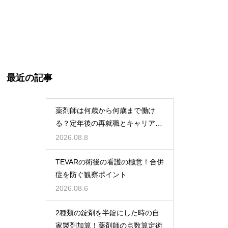
最近の記事
薬剤師は何歳から何歳まで働け
る？定年後の再就職とキャリアの
術
2026.08.8
TEVARの術後の看護の極意！合併
症を防ぐ観察ポイント
2026.08.6
2種類の錠剤を半錠にした時の自
家製剤加算！薬剤師の点数算定術