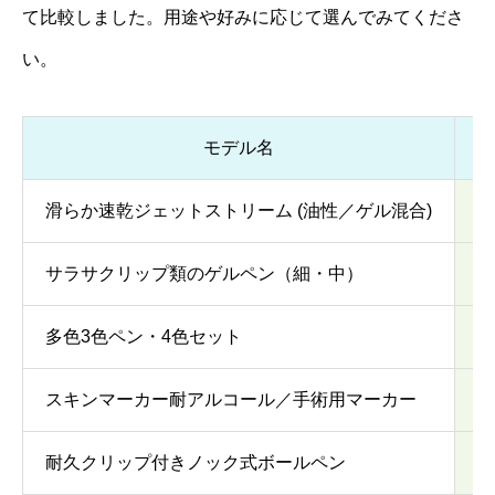
て比較しました。用途や好みに応じて選んでみてくださ
い。
モデル名
滑らか速乾ジェットストリーム (油性／ゲル混合)
中
サラサクリップ類のゲルペン（細・中）
ゲ
多色3色ペン・4色セット
多
スキンマーカー耐アルコール／手術用マーカー
マ
耐久クリップ付きノック式ボールペン
ノ