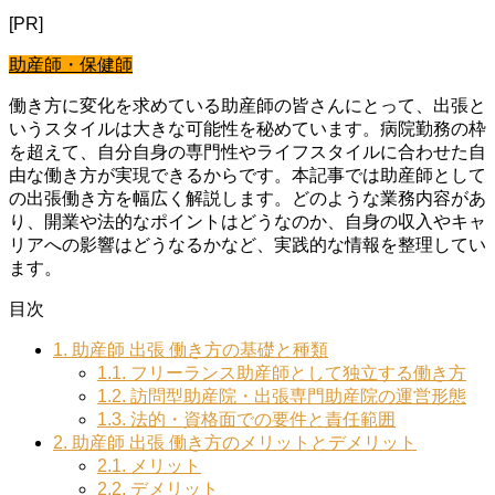
[PR]
助産師・保健師
働き方に変化を求めている助産師の皆さんにとって、出張と
いうスタイルは大きな可能性を秘めています。病院勤務の枠
を超えて、自分自身の専門性やライフスタイルに合わせた自
由な働き方が実現できるからです。本記事では助産師として
の出張働き方を幅広く解説します。どのような業務内容があ
り、開業や法的なポイントはどうなのか、自身の収入やキャ
リアへの影響はどうなるかなど、実践的な情報を整理してい
ます。
目次
1.
助産師 出張 働き方の基礎と種類
1.1.
フリーランス助産師として独立する働き方
1.2.
訪問型助産院・出張専門助産院の運営形態
1.3.
法的・資格面での要件と責任範囲
2.
助産師 出張 働き方のメリットとデメリット
2.1.
メリット
2.2.
デメリット