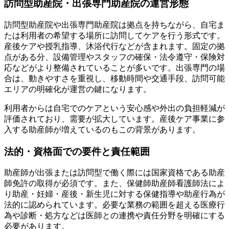
訪問型助産院・出張専門助産院の運営形態
訪問型助産院や出張専門助産院は拠点を持ちながら、自宅ま
たは利用者の希望する場所に訪問してケアを行う形式です。
産後ケアや授乳指導、沐浴代行などが含まれます。固定の拠
点がある分、設備管理やスタッフの確保・法令遵守・保険対
応などがより整備されていることが多いです。出張専門の場
合は、動きやすさを重視し、移動時間や交通手段、訪問可能
エリアの明確化が運営の鍵になります。
利用者からは自宅でのケアという安心感や外出の負担軽減が
評価されており、需要が拡大しています。産後ケア事業に参
入する助産師が増えているのもこの背景があります。
法的・資格面での要件と責任範囲
助産師が出張または訪問型で働く際には国家資格である助産
師免許の取得が必須です。また、保健師助産師看護師法によ
り助産・妊婦・産後・新生児に対する保健指導や助産行為が
法的に認められています。必要な業務の範囲を超える医療行
為や診断・処方などは医師との連携や責任分野を明確にする
必要があります。