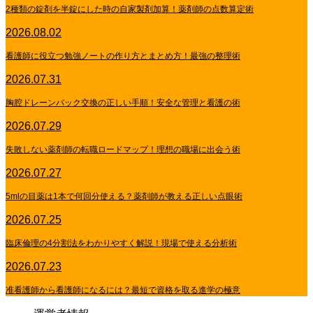
2種類の錠剤を半錠にした時の自家製剤加算！薬剤師の点数算定術
2026.08.02
看護師に役立つ勉強ノートの作り方とまとめ方！最強の整理術
2026.07.31
胸腔ドレーンバック交換の正しい手順！安全な管理と看護の術
2026.07.29
失敗しない薬剤師の転職ロードマップ！理想の職場に出会う術
2026.07.27
5mlの目薬は1本で何回分使える？薬剤師が教える正しい点眼術
2026.07.25
臨床倫理の4分割法をわかりやすく解説！現場で使える分析術
2026.07.23
准看護師から看護師になるには？最短で資格を取る進学の極意