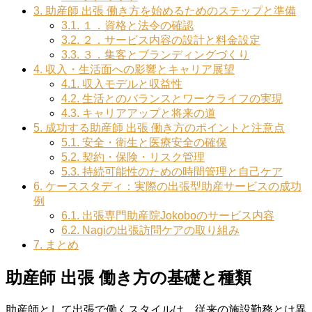
3.
助産師 出張 働き方を始めるためのステップと準備
3.1.
１．資格と法令の確認
3.2.
２．サービス内容の設計と料金設定
3.3.
３．集客とブランディングづくり
4.
収入・生活面への影響とキャリア展望
4.1.
収入モデルと収益性
4.2.
生活とのバランスとワークライフの実現
4.3.
キャリアアップと将来の道
5.
成功する助産師 出張 働き方のポイントと注意点
5.1.
安全・衛生と医療安全の確保
5.2.
契約・保険・リスク管理
5.3.
持続可能性のための時間管理と自己ケア
6.
ケーススタディ：実際の出張型助産サービスの成功
例
6.1.
出張専門助産院Jokoboのサービス内容
6.2.
Nagiの出張訪問ケアの取り組み
7.
まとめ
助産師 出張 働き方の基礎と種類
助産師として出張で働くスタイルは、従来の施設勤務とは異