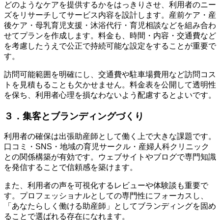
どのようなケアを提供するかをはっきりさせ、利用者のニー
ズをリサーチしてサービス内容を設計します。産前ケア・産
後ケア・母乳育児支援・沐浴代行・育児相談などを組み合わ
せてプランを作成します。料金も、時間・内容・交通費など
を考慮したうえで公正で持続可能な設定をすることが重要で
す。
訪問可能範囲を明確にし、交通費や駐車場費用など訪問コス
トを見積もることも欠かせません。料金表を公開して透明性
を保ち、利用者心理を損なわないよう配慮するとよいです。
３．集客とブランディングづくり
利用者の確保は出張助産師として働く上で大きな課題です。
口コミ・SNS・地域の育児サークル・産婦人科クリニック
との関係構築が有効です。ウェブサイトやブログで専門知識
を発信することで信頼感を築けます。
また、利用者の声を可視化するレビューや体験談も重要で
す。プロフェッショナルとしての専門性にフォーカスし、
「あなたらしく働ける助産師」としてブランディングを固め
ることで選ばれる存在になれます。