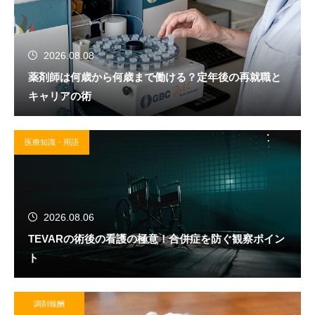
2026.08.08
薬剤師は何歳から何歳まで働ける？定年後の再就職と
キャリアの術
医療知識・用語
2026.08.06
TEVARの術後の看護の極意！合併症を防ぐ観察ポイン
ト
調剤報酬