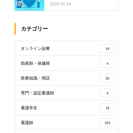
めの対策
2026.07.14
カテゴリー
オンライン診療
24
助産師・保健師
4
医療知識・用語
50
専門・認定看護師
4
看護学生
18
看護師
523