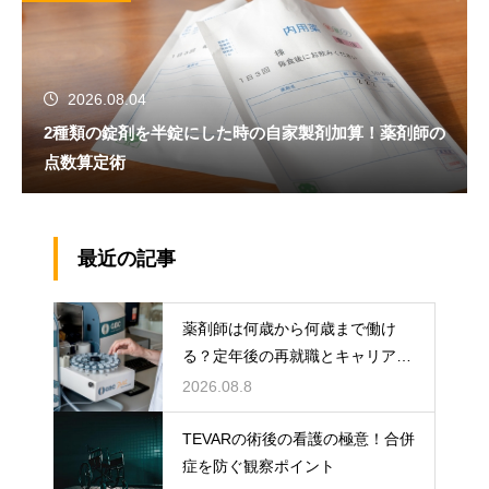
2026.08.04
2種類の錠剤を半錠にした時の自家製剤加算！薬剤師の
点数算定術
最近の記事
薬剤師は何歳から何歳まで働け
る？定年後の再就職とキャリアの
術
2026.08.8
TEVARの術後の看護の極意！合併
症を防ぐ観察ポイント