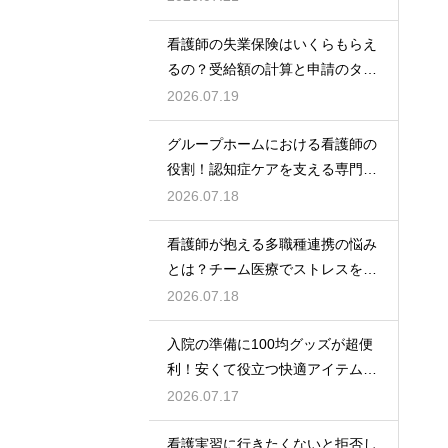
看護師の失業保険はいくらもらえ
るの？受給額の計算と申請のタイ
ミング
2026.07.19
グループホームにおける看護師の
役割！認知症ケアを支える専門的
な力
2026.07.18
看護師が抱える多職種連携の悩み
とは？チーム医療でストレスを減
らす方法
2026.07.18
入院の準備に100均グッズが超便
利！安くて役立つ快適アイテムを
紹介
2026.07.17
看護実習に行きたくないと拒否し