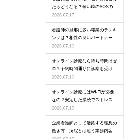
たらどうなる？辛い時のSOSの出
し方
2026.07.17
看護師の旦那に多い職業のランキ
ングは？相性の良いパートナーの
条件と傾向
2026.07.16
オンライン診療なら待ち時間はゼ
ロ？予約時間通りに診察を受ける
コツ
2026.07.16
オンライン診療にはWi-Fiが必要
なの？安定した接続でストレスフ
リーに
2026.07.15
企業看護師として活躍する理想の
働き方！病院とは違う業務内容と
やりがい