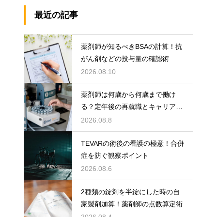
最近の記事
薬剤師が知るべきBSAの計算！抗
がん剤などの投与量の確認術
2026.08.10
薬剤師は何歳から何歳まで働け
る？定年後の再就職とキャリアの
術
2026.08.8
TEVARの術後の看護の極意！合併
症を防ぐ観察ポイント
2026.08.6
2種類の錠剤を半錠にした時の自
家製剤加算！薬剤師の点数算定術
2026.08.4