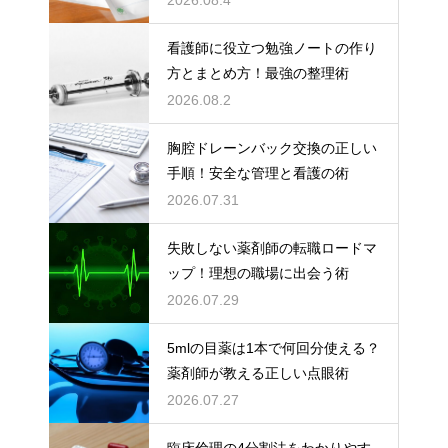
看護師に役立つ勉強ノートの作り
方とまとめ方！最強の整理術
2026.08.2
胸腔ドレーンバック交換の正しい
手順！安全な管理と看護の術
2026.07.31
失敗しない薬剤師の転職ロードマ
ップ！理想の職場に出会う術
2026.07.29
5mlの目薬は1本で何回分使える？
薬剤師が教える正しい点眼術
2026.07.27
臨床倫理の4分割法をわかりやす