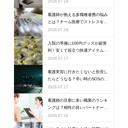
な力
2026.07.18
看護師が抱える多職種連携の悩み
とは？チーム医療でストレスを減
らす方法
2026.07.18
入院の準備に100均グッズが超便
利！安くて役立つ快適アイテムを
紹介
2026.07.17
看護実習に行きたくないと拒否し
たらどうなる？辛い時のSOSの出
し方
2026.07.17
看護師の旦那に多い職業のランキ
ングは？相性の良いパートナーの
条件と傾向
2026.07.16