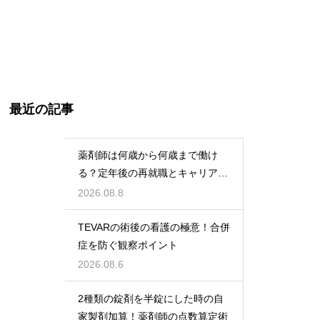
最近の記事
薬剤師は何歳から何歳まで働け
る？定年後の再就職とキャリアの
術
2026.08.8
TEVARの術後の看護の極意！合併
症を防ぐ観察ポイント
2026.08.6
2種類の錠剤を半錠にした時の自
家製剤加算！薬剤師の点数算定術