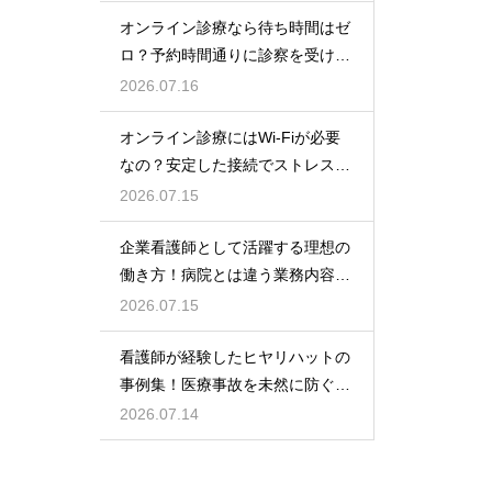
オンライン診療なら待ち時間はゼ
ロ？予約時間通りに診察を受ける
コツ
2026.07.16
オンライン診療にはWi-Fiが必要
なの？安定した接続でストレスフ
リーに
2026.07.15
企業看護師として活躍する理想の
働き方！病院とは違う業務内容と
やりがい
2026.07.15
看護師が経験したヒヤリハットの
事例集！医療事故を未然に防ぐた
めの対策
2026.07.14