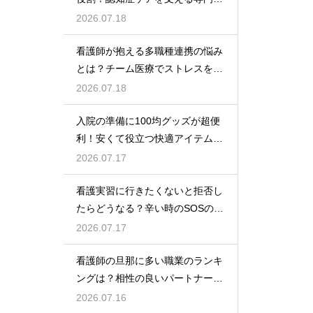
な力
2026.07.18
看護師が抱える多職種連携の悩み
とは？チーム医療でストレスを減
らす方法
2026.07.18
入院の準備に100均グッズが超便
利！安くて役立つ快適アイテムを
紹介
2026.07.17
看護実習に行きたくないと拒否し
たらどうなる？辛い時のSOSの出
し方
2026.07.17
看護師の旦那に多い職業のランキ
ングは？相性の良いパートナーの
条件と傾向
2026.07.16