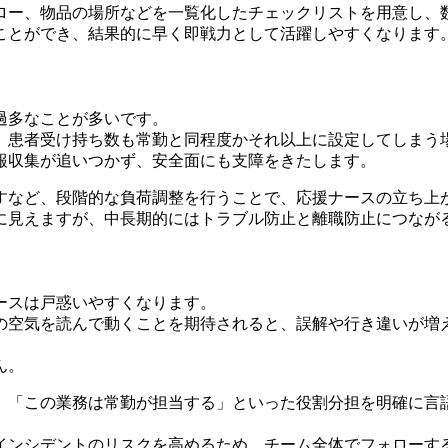
ロー、物品の場所などを一覧化したチェックリストを用意し、
ことができ、結果的に早く即戦力として活躍しやすくなります
過多なことが多いです。
、患者受け持ち数も常勤と同程度かそれ以上に設定してしまう
報収集が追いつかず、安全面にも支障をきたします。
すなど、段階的な負荷調整を行うことで、応援ナースの立ち上
に見えますが、中長期的にはトラブル防止と離職防止につなが
ースは戸惑いやすくなります。
の空気を読んで動くことを期待されると、誤解や行き違いが増
ん。
」「この業務は常勤が担当する」といった役割分担を明確に言
インシデントのリスクを高めるため、チーム全体でフォローす