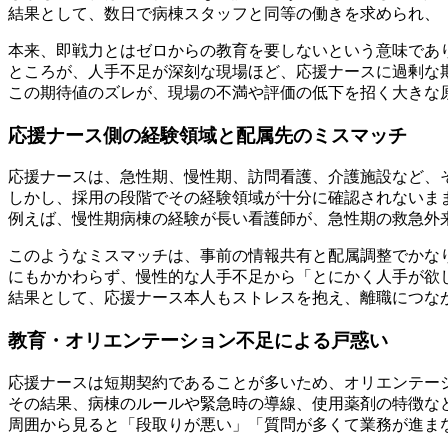
結果として、数日で病棟スタッフと同等の働きを求められ、
本来、即戦力とはゼロからの教育を要しないという意味であ
ところが、人手不足が深刻な現場ほど、応援ナースに過剰な
この期待値のズレが、現場の不満や評価の低下を招く大きな
応援ナース側の経験領域と配属先のミスマッチ
応援ナースは、急性期、慢性期、訪問看護、介護施設など、
しかし、採用の段階でその経験領域が十分に確認されないま
例えば、慢性期病棟の経験が長い看護師が、急性期の救急外
このようなミスマッチは、事前の情報共有と配属調整でかな
にもかかわらず、慢性的な人手不足から「とにかく人手が欲
結果として、応援ナース本人もストレスを抱え、離職につな
教育・オリエンテーション不足による戸惑い
応援ナースは短期契約であることが多いため、オリエンテー
その結果、病棟のルールや緊急時の導線、使用薬剤の特徴な
周囲から見ると「段取りが悪い」「質問が多くて業務が進ま