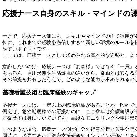
応援ナース自身のスキル・マインドの
一方で、応援ナース側にも、スキルやマインドの面で課題が
特に、これまでの経験を過信しすぎて新しい環境のルールを
やすいポイントです。
ここでは、応援ナースとして求められる基本的な姿勢と、よ
意識したいのは、応援ナースは「お客様」ではなく「一員」
もちろん、雇用形態や生活環境の違いから、常勤とは異なる
その前提を共有したうえで、どのような能力が求められるの
基礎看護技術と臨床経験のギャップ
応援ナースには、一定以上の臨床経験があることが一般的で
例えば、急性期病棟での応援なのに、ここ数年は介護施設が
基礎技術は身についていても、高度なモニタリングや重症患
このような場合、応援ナース側が自分の得意分野と苦手分野
同時に、必要であれば復職支援研修やオンライン研修などを