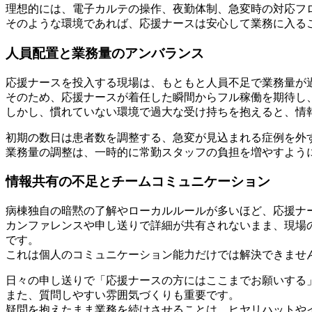
理想的には、電子カルテの操作、夜勤体制、急変時の対応フ
そのような環境であれば、応援ナースは安心して業務に入る
人員配置と業務量のアンバランス
応援ナースを投入する現場は、もともと人員不足で業務量が
そのため、応援ナースが着任した瞬間からフル稼働を期待し
しかし、慣れていない環境で過大な受け持ちを抱えると、情
初期の数日は患者数を調整する、急変が見込まれる症例を外
業務量の調整は、一時的に常勤スタッフの負担を増やすよう
情報共有の不足とチームコミュニケーション
病棟独自の暗黙の了解やローカルルールが多いほど、応援ナ
カンファレンスや申し送りで詳細が共有されないまま、現場
です。
これは個人のコミュニケーション能力だけでは解決できませ
日々の申し送りで「応援ナースの方にはここまでお願いする
また、質問しやすい雰囲気づくりも重要です。
疑問を抱えたまま業務を続けさせることは、ヒヤリハットや