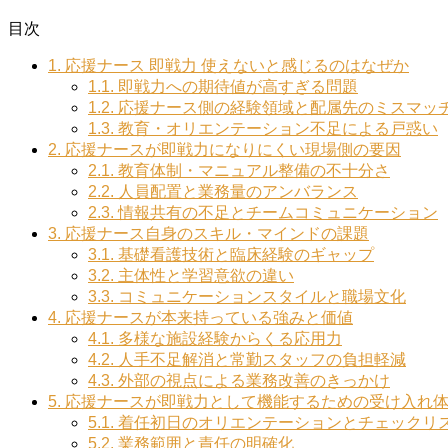
目次
1.
応援ナース 即戦力 使えないと感じるのはなぜか
1.1.
即戦力への期待値が高すぎる問題
1.2.
応援ナース側の経験領域と配属先のミスマッ
1.3.
教育・オリエンテーション不足による戸惑い
2.
応援ナースが即戦力になりにくい現場側の要因
2.1.
教育体制・マニュアル整備の不十分さ
2.2.
人員配置と業務量のアンバランス
2.3.
情報共有の不足とチームコミュニケーション
3.
応援ナース自身のスキル・マインドの課題
3.1.
基礎看護技術と臨床経験のギャップ
3.2.
主体性と学習意欲の違い
3.3.
コミュニケーションスタイルと職場文化
4.
応援ナースが本来持っている強みと価値
4.1.
多様な施設経験からくる応用力
4.2.
人手不足解消と常勤スタッフの負担軽減
4.3.
外部の視点による業務改善のきっかけ
5.
応援ナースが即戦力として機能するための受け入れ
5.1.
着任初日のオリエンテーションとチェックリ
5.2.
業務範囲と責任の明確化