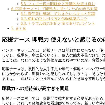
5.3.
フォロー役の明確化と定期的な振り返り
6.
応援ナースとして即戦力に近づくための自己対策
6.1.
着任前に確認しておきたいスキルと知識
6.2.
初動の立ち回り方と信頼構築のコツ
6.3.
トラブル時の対応と振り返りのポイント
7.
まとめ
応援ナース 即戦力 使えないと感じるの
インターネット上では、応援ナースは即戦力にならない、使
しかし、現場を丁寧に見ていくと、個人の能力不足だけでは
ここでは、なぜそのような評価が生まれやすいのか、背景を
応援ナースは、慢性的な人手不足や離島・僻地のマンパワー
にもかかわらず、期待外れと感じられてしまうのは、そもそ
まずは、「即戦力」という言葉に込められた意味を整理しな
即戦力への期待値が高すぎる問題
応援ナースに対しては、短期間で戦力化する必要があるため
しかし、どれほど経験豊富な看護師であっても、新しい病院