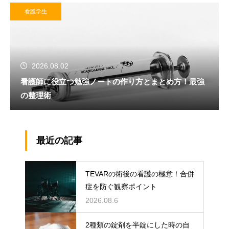
看護学生
2026.08.02
看護師に役立つ勉強ノートの作り方とまとめ方！最強
の整理術
最近の記事
TEVARの術後の看護の極意！合併
症を防ぐ観察ポイント
2026.08.6
2種類の錠剤を半錠にした時の自