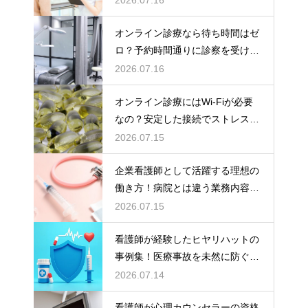
2026.07.16
オンライン診療なら待ち時間はゼ
ロ？予約時間通りに診察を受ける
コツ
2026.07.16
オンライン診療にはWi-Fiが必要
なの？安定した接続でストレスフ
リーに
2026.07.15
企業看護師として活躍する理想の
働き方！病院とは違う業務内容と
やりがい
2026.07.15
看護師が経験したヒヤリハットの
事例集！医療事故を未然に防ぐた
めの対策
2026.07.14
看護師が心理カウンセラーの資格