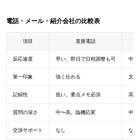
電話・メール・紹介会社の比較表
項目
直接電話
反応速度
早い。即日で日程調整も可
中。
第一印象
強く伝わる
文章
記録性
低い。要点メモ必須
高い
質問の深さ
中〜高。臨機応変
中。
交渉サポート
なし
なし