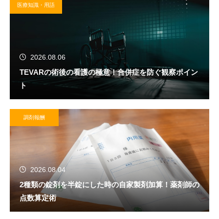
医療知識・用語
2026.08.06
TEVARの術後の看護の極意！合併症を防ぐ観察ポイン
ト
調剤報酬
2026.08.04
2種類の錠剤を半錠にした時の自家製剤加算！薬剤師の
点数算定術