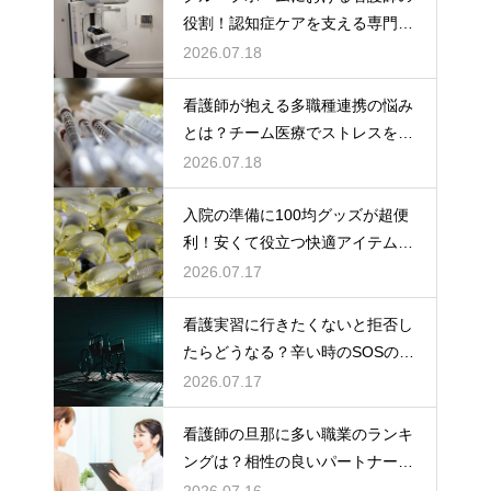
役割！認知症ケアを支える専門的
な力
2026.07.18
看護師が抱える多職種連携の悩み
とは？チーム医療でストレスを減
らす方法
2026.07.18
入院の準備に100均グッズが超便
利！安くて役立つ快適アイテムを
紹介
2026.07.17
看護実習に行きたくないと拒否し
たらどうなる？辛い時のSOSの出
し方
2026.07.17
看護師の旦那に多い職業のランキ
ングは？相性の良いパートナーの
条件と傾向