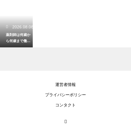
2026.08.08
薬剤師は何歳か
ら何歳まで働け
る？定年後の再
就職とキャリア
の術
2026.08.06
運営者情報
TEVARの術後の
プライバシーポリシー
看護の極意！合
併症を防ぐ観察
コンタクト
ポイント