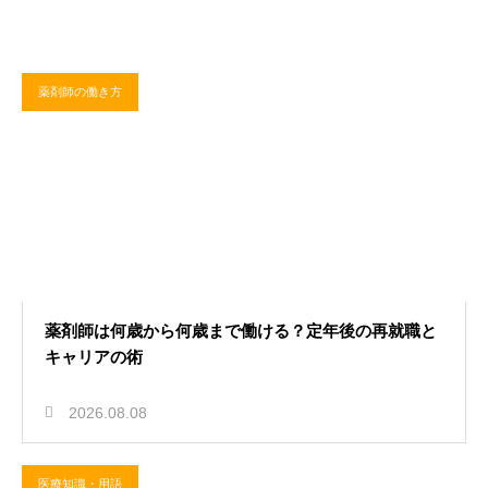
2026.08.02
看護師に役立つ勉強ノートの作り方
薬剤師の働き方
とまとめ方！最強の整理術
医療知識・用語
2026.07.31
胸腔ドレーンバック交換の正しい手
薬剤師は何歳から何歳まで働ける？定年後の再就職と
キャリアの術
順！安全な管理と看護の術
薬剤師の転職
2026.08.08
医療知識・用語