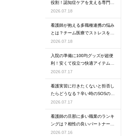
役割！認知症ケアを支える専門的
な力
2026.07.18
看護師が抱える多職種連携の悩み
とは？チーム医療でストレスを減
らす方法
2026.07.18
入院の準備に100均グッズが超便
利！安くて役立つ快適アイテムを
紹介
2026.07.17
看護実習に行きたくないと拒否し
たらどうなる？辛い時のSOSの出
し方
2026.07.17
看護師の旦那に多い職業のランキ
ングは？相性の良いパートナーの
条件と傾向
2026.07.16