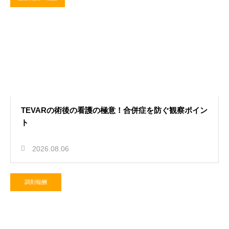
2026.07.29
失敗しない薬剤師の転職ロードマッ
プ！理想の職場に出会う術
TEVARの術後の看護の極意！合併症を防ぐ観察ポイン
ト
2026.08.06
調剤報酬