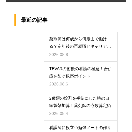
最近の記事
薬剤師は何歳から何歳まで働け
る？定年後の再就職とキャリアの
術
2026.08.8
TEVARの術後の看護の極意！合併
症を防ぐ観察ポイント
2026.08.6
2種類の錠剤を半錠にした時の自
家製剤加算！薬剤師の点数算定術
2026.08.4
看護師に役立つ勉強ノートの作り