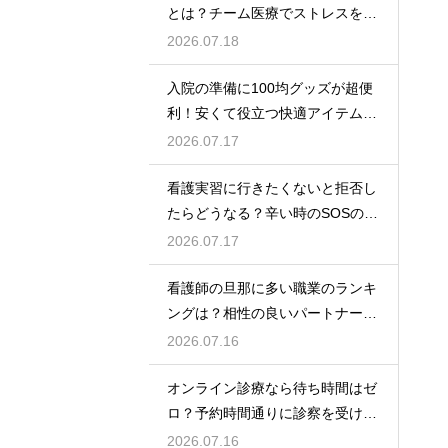
とは？チーム医療でストレスを減
らす方法
2026.07.18
入院の準備に100均グッズが超便
利！安くて役立つ快適アイテムを
紹介
2026.07.17
看護実習に行きたくないと拒否し
たらどうなる？辛い時のSOSの出
し方
2026.07.17
看護師の旦那に多い職業のランキ
ングは？相性の良いパートナーの
条件と傾向
2026.07.16
オンライン診療なら待ち時間はゼ
ロ？予約時間通りに診察を受ける
コツ
2026.07.16