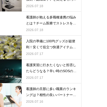
な力
2026.07.18
看護師が抱える多職種連携の悩み
とは？チーム医療でストレスを減
らす方法
2026.07.18
入院の準備に100均グッズが超便
利！安くて役立つ快適アイテムを
紹介
2026.07.17
看護実習に行きたくないと拒否し
たらどうなる？辛い時のSOSの出
し方
2026.07.17
看護師の旦那に多い職業のランキ
ングは？相性の良いパートナーの
条件と傾向
2026.07.16