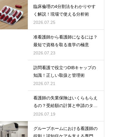
臨床倫理の4分割法をわかりやす
く解説！現場で使える分析術
2026.07.25
准看護師から看護師になるには？
最短で資格を取る進学の極意
2026.07.23
訪問看護で役立つDIBキャップの
知識！正しい取扱と管理術
2026.07.21
看護師の失業保険はいくらもらえ
るの？受給額の計算と申請のタイ
ミング
2026.07.19
グループホームにおける看護師の
役割！認知症ケアを支える専門的