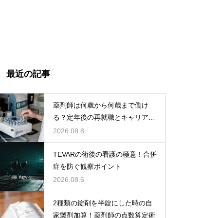
最近の記事
薬剤師は何歳から何歳まで働け
る？定年後の再就職とキャリアの
術
2026.08.8
TEVARの術後の看護の極意！合併
症を防ぐ観察ポイント
2026.08.6
2種類の錠剤を半錠にした時の自
家製剤加算！薬剤師の点数算定術