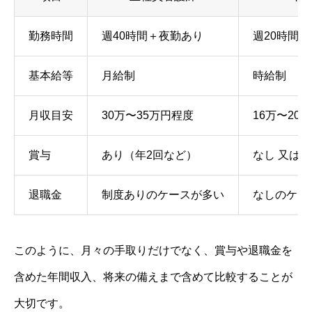
勤務時間
週40時間＋夜勤あり
週20時間 
基本給等
月給制
時給制
月収目安
30万〜35万円程度
16万〜20
賞与
あり（年2回など）
なし 又は
退職金
制度ありのケースが多い
なしのケー
このように、月々の手取りだけでなく、賞与や退職金を
含めた年間収入、将来の備えまで含めて比較することが
大切です。