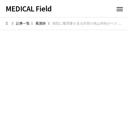
MEDICAL Field
記事一覧
看護師
病院に履歴書を送る封筒の色は何色がベスト？白封筒が望ましい理由