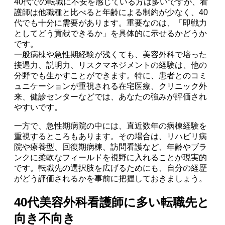
40代での転職に不安を感じている方は多いですが、看
護師は他職種と比べると年齢による制約が少なく、40
代でも十分に需要があります。重要なのは、「即戦力
としてどう貢献できるか」を具体的に示せるかどうか
です。
一般病棟や急性期経験が浅くても、美容外科で培った
接遇力、説明力、リスクマネジメントの経験は、他の
分野でも生かすことができます。特に、患者とのコミ
ュニケーションが重視される在宅医療、クリニック外
来、健診センターなどでは、あなたの強みが評価され
やすいです。
一方で、急性期病院の中には、直近数年の病棟経験を
重視するところもあります。その場合は、リハビリ病
院や療養型、回復期病棟、訪問看護など、年齢やブラ
ンクに柔軟なフィールドを視野に入れることが現実的
です。転職先の選択肢を広げるためにも、自分の経歴
がどう評価されるかを事前に把握しておきましょう。
40代美容外科看護師に多い転職先と
向き不向き