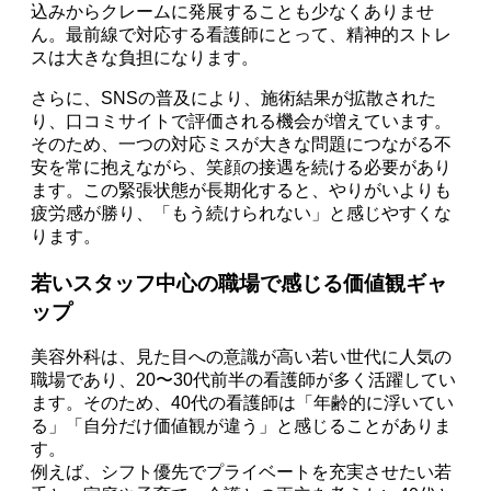
込みからクレームに発展することも少なくありませ
ん。最前線で対応する看護師にとって、精神的ストレ
スは大きな負担になります。
さらに、SNSの普及により、施術結果が拡散された
り、口コミサイトで評価される機会が増えています。
そのため、一つの対応ミスが大きな問題につながる不
安を常に抱えながら、笑顔の接遇を続ける必要があり
ます。この緊張状態が長期化すると、やりがいよりも
疲労感が勝り、「もう続けられない」と感じやすくな
ります。
若いスタッフ中心の職場で感じる価値観ギャ
ップ
美容外科は、見た目への意識が高い若い世代に人気の
職場であり、20〜30代前半の看護師が多く活躍してい
ます。そのため、40代の看護師は「年齢的に浮いてい
る」「自分だけ価値観が違う」と感じることがありま
す。
例えば、シフト優先でプライベートを充実させたい若