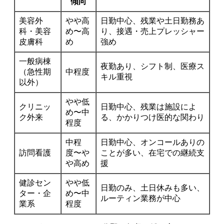
傾向
美容外
やや高
日勤中心、残業や土日勤務あ
科・美容
め〜高
り、接遇・売上プレッシャー
皮膚科
め
強め
一般病棟
夜勤あり、シフト制、医療ス
（急性期
中程度
キル重視
以外）
やや低
クリニッ
日勤中心、残業は施設によ
め〜中
ク外来
る、かかりつけ医的な関わり
程度
中程
日勤中心、オンコールありの
訪問看護
度〜や
ことが多い、在宅での継続支
や高め
援
健診セン
やや低
日勤のみ、土日休みも多い、
ター・企
め〜中
ルーティン業務が中心
業系
程度