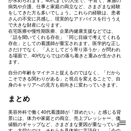
が求められます。40代までの人生で、子育て、家族の
病気や介護、仕事と家庭の両立など、さまざまな経験
をしてきた方も多いでしょう。これらの経験は、患者
さんの不安に共感し、現実的なアドバイスを行ううえ
で大きな財産になります。
在宅医療や慢性期医療、企業内健康支援などでは、
「話を聞いてくれる存在」「同じ目線で考えてくれる
存在」としての看護師が重宝されます。医学的な正し
さだけでなく、「人としてどう寄り添うか」が問われ
る場面で、40代ならではの落ち着きと重みが生かされ
ます。
自分の年齢をマイナスと捉えるのではなく、「だから
こそできる関わりがある」と視点を変えることで、自
身のキャリアへの見方も前向きに変わっていきます。
まとめ
美容外科で働く40代看護師が「辞めたい」と感じる背
景には、体力や家庭との両立、売上プレッシャー、価
値観のギャップなど、さまざまな要因が重なっていま
す。大切なのは、それらを具体的に言語化し、「今の