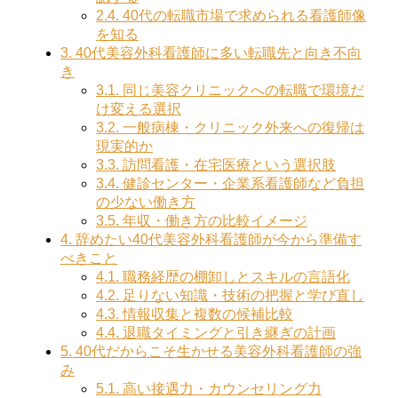
2.4.
40代の転職市場で求められる看護師像
を知る
3.
40代美容外科看護師に多い転職先と向き不向
き
3.1.
同じ美容クリニックへの転職で環境だ
け変える選択
3.2.
一般病棟・クリニック外来への復帰は
現実的か
3.3.
訪問看護・在宅医療という選択肢
3.4.
健診センター・企業系看護師など負担
の少ない働き方
3.5.
年収・働き方の比較イメージ
4.
辞めたい40代美容外科看護師が今から準備す
べきこと
4.1.
職務経歴の棚卸しとスキルの言語化
4.2.
足りない知識・技術の把握と学び直し
4.3.
情報収集と複数の候補比較
4.4.
退職タイミングと引き継ぎの計画
5.
40代だからこそ生かせる美容外科看護師の強
み
5.1.
高い接遇力・カウンセリング力