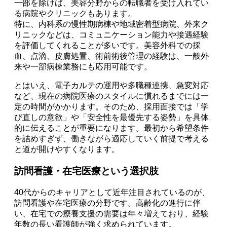
一部を除けば、美容分野からの転職者を受け入れてい
る病院やクリニックもあります。
特に、内科系の慢性期病棟や地域密着型病院、外来ク
リニックなどは、コミュニケーション能力や接遇経験
を評価してくれることが多いです。美容外科での採
血、点滴、皮膚処置、術前術後管理の経験は、一般外
来や一部病棟業務にも応用可能です。
とはいえ、電子カルテの運用や多職種連携、急変対応
など、現在の病院医療のスタイルに慣れるまでには一
定の時間がかかります。そのため、採用面接では「学
び直しの意欲」や「安全性を最優先する姿勢」を具体
的に伝えることが重要になります。最初から希望条件
を詰めすぎず、働きながら適応していく前提で考える
と道が開けやすくなります。
訪問看護・在宅医療という選択肢
40代からのキャリアとして近年注目されているのが、
訪問看護や在宅医療の分野です。高齢化の進行に伴
い、在宅での療養支援の需要は年々増えており、経験
年数の長い看護師が強く求められています。