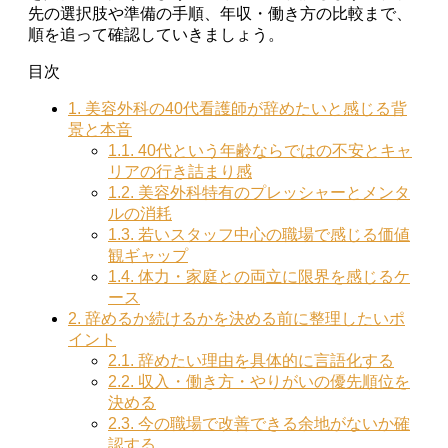
先の選択肢や準備の手順、年収・働き方の比較まで、
順を追って確認していきましょう。
目次
1.
美容外科の40代看護師が辞めたいと感じる背
景と本音
1.1.
40代という年齢ならではの不安とキャ
リアの行き詰まり感
1.2.
美容外科特有のプレッシャーとメンタ
ルの消耗
1.3.
若いスタッフ中心の職場で感じる価値
観ギャップ
1.4.
体力・家庭との両立に限界を感じるケ
ース
2.
辞めるか続けるかを決める前に整理したいポ
イント
2.1.
辞めたい理由を具体的に言語化する
2.2.
収入・働き方・やりがいの優先順位を
決める
2.3.
今の職場で改善できる余地がないか確
認する