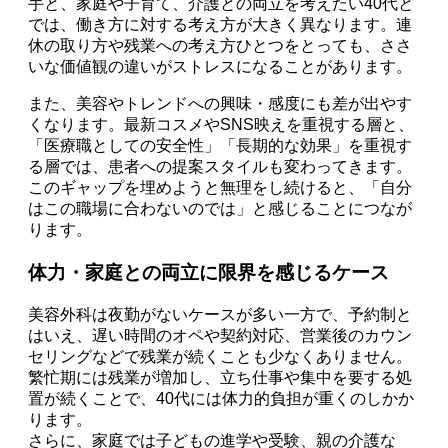
手と、家庭や子育て、介護との両立を考えたい40代と
では、働き方に対する考え方が大きく異なります。連
休の取り方や残業への考え方ひとつをとっても、ささ
いな価値観の違いがストレスになることがあります。
また、美容やトレンドへの興味・感度にも差が出やす
くなります。最新コスメやSNS映えを重視する層と、
「医療職としての安全性」「長期的な効果」を重視す
る層では、患者への提案スタイルも変わってきます。
このギャップを埋めようと無理をし続けると、「自分
はこの職場に合わないのでは」と感じることにつなが
ります。
体力・家庭との両立に限界を感じるケース
美容外科は夜勤がないケースが多い一方で、予約制と
はいえ、遅い時間のオペや契約対応、営業後のカウン
セリングなどで残業が続くことも少なくありません。
繁忙期には残業が増加し、立ち仕事や集中を要する処
置が続くことで、40代には体力的負担が重くのしかか
ります。
さらに、家庭では子どもの進学や受験、親の介護な