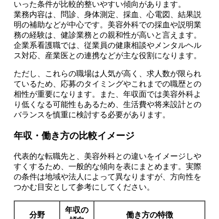
いった条件が比較的整いやすい傾向があります。
業務内容は、問診、身体測定、採血、心電図、結果説
明の補助などが中心です。美容外科での採血や説明業
務の経験は、健診業務との親和性が高いと言えます。
企業系看護職では、従業員の健康相談やメンタルヘル
ス対応、産業医との連携などが主な役割になります。
ただし、これらの職場は人気が高く、求人数が限られ
ているため、応募のタイミングやこれまでの職歴との
相性が重要になります。また、年収面では美容外科よ
り低くなる可能性もあるため、生活費や将来設計との
バランスを慎重に検討する必要があります。
年収・働き方の比較イメージ
代表的な転職先と、美容外科との違いをイメージしや
すくするため、一般的な傾向を表にまとめます。実際
の条件は地域や法人によって異なりますが、方向性を
つかむ目安として参考にしてください。
年収の
分野
働き方の特徴