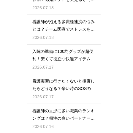
な力
2026.07.18
看護師が抱える多職種連携の悩み
とは？チーム医療でストレスを減
らす方法
2026.07.18
入院の準備に100均グッズが超便
利！安くて役立つ快適アイテムを
紹介
2026.07.17
看護実習に行きたくないと拒否し
たらどうなる？辛い時のSOSの出
し方
2026.07.17
看護師の旦那に多い職業のランキ
ングは？相性の良いパートナーの
条件と傾向
2026.07.16