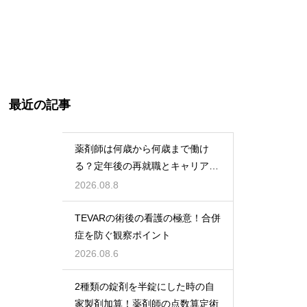
最近の記事
薬剤師は何歳から何歳まで働け
る？定年後の再就職とキャリアの
術
2026.08.8
TEVARの術後の看護の極意！合併
症を防ぐ観察ポイント
2026.08.6
2種類の錠剤を半錠にした時の自
家製剤加算！薬剤師の点数算定術