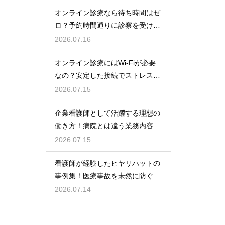
オンライン診療なら待ち時間はゼ
ロ？予約時間通りに診察を受ける
コツ
2026.07.16
オンライン診療にはWi-Fiが必要
なの？安定した接続でストレスフ
リーに
2026.07.15
企業看護師として活躍する理想の
働き方！病院とは違う業務内容と
やりがい
2026.07.15
看護師が経験したヒヤリハットの
事例集！医療事故を未然に防ぐた
めの対策
2026.07.14