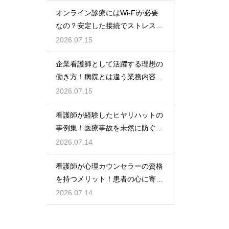
オンライン診療にはWi-Fiが必要
なの？安定した接続でストレスフ
リーに
2026.07.15
企業看護師として活躍する理想の
働き方！病院とは違う業務内容と
やりがい
2026.07.15
看護師が経験したヒヤリハットの
事例集！医療事故を未然に防ぐた
めの対策
2026.07.14
看護師が心理カウンセラーの資格
を持つメリット！患者の心に寄り
添うケア！
2026.07.14