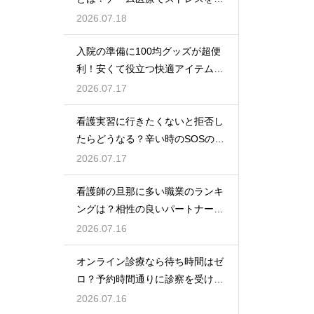
らす方法
2026.07.18
入院の準備に100均グッズが超便
利！安くて役立つ快適アイテムを
紹介
2026.07.17
看護実習に行きたくないと拒否し
たらどうなる？辛い時のSOSの出
し方
2026.07.17
看護師の旦那に多い職業のランキ
ングは？相性の良いパートナーの
条件と傾向
2026.07.16
オンライン診療なら待ち時間はゼ
ロ？予約時間通りに診察を受ける
コツ
2026.07.16