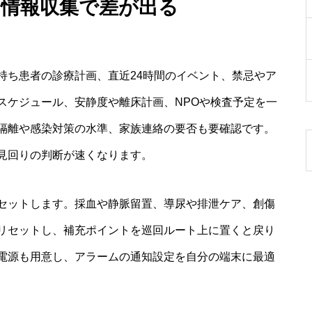
と情報収集で差が出る
持ち患者の診療計画、直近24時間のイベント、禁忌やア
スケジュール、安静度や離床計画、NPOや検査予定を一
隔離や感染対策の水準、家族連絡の要否も要確認です。
見回りの判断が速くなります。
セットします。採血や静脈留置、導尿や排泄ケア、創傷
リセットし、補充ポイントを巡回ルート上に置くと戻り
電源も用意し、アラームの通知設定を自分の端末に最適