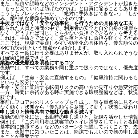
また、転倒や誤嚥などのインシデント・アクシデントが起きた
「もっと見ていれば防げたのでは」と自責に陥ることもありま
こうしたプレッシャーが、「絶対に手抜きはできない」「しか
み、精神的な疲弊を強めているのです。
手抜きではなく「安全な効率化」を行うための具体的な工夫
限られた人員と時間の中で、利用者の安全と自分自身の健康を
なく「どうすれば同じことを少ない負担でできるか」を考える
これは、手抜きではなく、質を落とさずに負担を軽くするため
ここでは、現場で実践しやすい効率化の具体策を、優先順位の
やICTの活用という観点から紹介します。
すべてを一度に行う必要はありませんが、取り入れられそうな
は確実に軽減できます。
業務の優先順位を明確にするコツ
夜勤中は、すべての業務を同じ重さで扱うのではなく、優先度
です。
例えば、「生命・安全に直結するもの」「健康維持に関わるも
といった区分けです。
生命・安全に直結する転倒リスクの高い方の見守りや急変対応
一方、時間に余裕がある時に実施できる環境整備などは、状況
肢です。
事前にフロア内のリスクマップを作成し、誰を重点的に見るべ
なく動く」状態から「優先順位を意識して動く」状態に変わり
申し送りと情報共有で無駄な動きを減らす
夜勤の効率化には、出勤時の申し送りと、記録を活かした情報
例えば、「この利用者は就寝前のトイレ誘導をしておくと夜間
基本的に熟睡する」などのパターンを把握しておくことで、先
また、夜勤中に気づいたことは、簡潔でもよいので朝の申し送
ることが重要です。