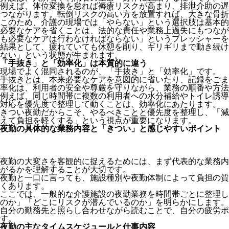
例えば、体位変換を怠れば褥瘡リスクが高まり、排泄介助の遅
つながります。転倒リスクの高い方を放置すれば、大きな骨折
このため、介護の現場では「やらない」という選択肢は基本的
必要なケアを省くことは、法的な責任や業務上過失にもつなが
も必要なケアは行わなければならない」というプレッシャーを
結果として、疲れていても休憩を削り、ギリギリまで動き続け
ない」という状態が生まれます。
「手抜き」と「効率化」は本質的に違う
現場でよく混同されるのが、「手抜き」と「効率化」です。
手抜きとは、本来必要なケアを意図的に省いたり、記録をごま
率化は、利用者の安全や尊厳を守りながら、業務の順番や方法
例えば、同じ時間帯に複数の利用者への水分補給やトイレ誘導
対応を優先度で整理して動くことは、効率化にあたります。
きつい夜勤だからこそ、やるべきことと優先度を整理し、「減
えて負担を軽くする」という視点が重要になります。
夜勤の具体的な業務内容と「きつい」と感じやすいポイント
夜勤の大変さを客観的に捉えるためには、まず代表的な業務内
がるかを理解することが大切です。
夜勤と一口に言っても、施設種別や夜勤体制によって負担の質
くあります。
ここでは、一般的な介護施設の夜勤業務を時間帯ごとに整理し
のか」「どこにリスクが潜んでいるのか」を明らかにします。
自分の勤務先と照らし合わせながら読むことで、自分の疲労ポ
す。
夜勤の主なタイムスケジュールと仕事内容