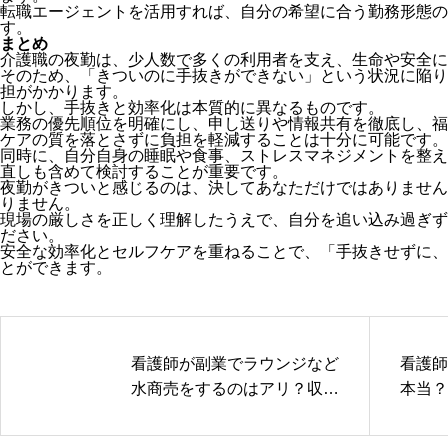
転職エージェントを活用すれば、自分の希望に合う勤務形態の
す。
まとめ
介護職の夜勤は、少人数で多くの利用者を支え、生命や安全に
そのため、「きついのに手抜きができない」という状況に陥り
担がかかります。
しかし、手抜きと効率化は本質的に異なるものです。
業務の優先順位を明確にし、申し送りや情報共有を徹底し、福
ケアの質を落とさずに負担を軽減することは十分に可能です。
同時に、自分自身の睡眠や食事、ストレスマネジメントを整え
直しも含めて検討することが重要です。
夜勤がきついと感じるのは、決してあなただけではありません
りません。
現場の厳しさを正しく理解したうえで、自分を追い込み過ぎず
ださい。
安全な効率化とセルフケアを重ねることで、「手抜きせずに、
とができます。
看護師が副業でラウンジなど
看護師
水商売をするのはアリ？収入
本当？
面とリスクを解説
的クセ