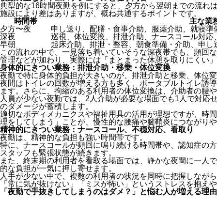
典型的な16時間夜勤を例にすると、夕方から翌朝までの流れ
施設により差はありますが、概ね共通するポイントです。
時間帯
主な業
夕方〜夜
申し送り、配膳・食事介助、服薬介助、就寝準
深夜
巡視、体位変換、排泄介助、ナースコール対応
早朝
起床介助、排泄・整容、朝食準備・介助、申し
この流れの中で、一見落ち着いていそうな深夜帯でも、頻回な
管理などが加わり、実際には「まとまった休憩を取りにくい」
身体的にきつい業務：排泄介助・移乗・体位変換
夜勤で特に身体的負担が大きいのが、排泄介助と移乗、体位変
夜間はトイレの回数が増える方も多く、ポータブルトイレ誘導
ます。さらに、拘縮のある利用者の体位変換は、介助者の腰や
人員が少ない夜勤では、2人介助が必要な場面でも1人で対応
のダメージが蓄積します。
適切なボディメカニクスや福祉用具の活用が理想ですが、時間
理をしてしまう」ことが、慢性的な腰痛や腱鞘炎につながりや
精神的にきつい業務：ナースコール、不穏対応、看取り
夜勤は、精神的な負担も強い時間帯です。
特に、ナースコールが頻回に鳴り続ける時間帯や、認知症の方
スタッフも緊張状態が続きます。
また、終末期の利用者を看取る場面では、静かな夜間に一人で
的な負担が一気に押し寄せます。
人手が少ない中で、複数の利用者の状況を同時に把握しながら
「常に気が抜けない」「ミスが怖い」というストレスを抱えや
「夜勤で手抜きしてしまうのはダメ？」と悩む人が増える理由