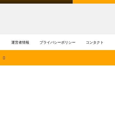
2026.08.06
TEVARの術後の看護の極意！合併症を防ぐ
運営者情報
プライバシーポリシー
コンタクト
観察ポイント
2026.08.04
2種類の錠剤を半錠にした時の自家製剤加
算！薬剤師の点数算定術