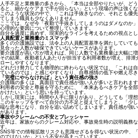
人手不足と業務量の多さから、「本当は全部やりたいが、どう
ると、細かなケアまで手が回らない」という現場の声は強くな
このような状況の中で、「これは手抜きなのか、それとも優先
てしまう職員も少なくありません。
ここでは、なぜ今「夜勤で手抜きしてしまうのはダメなのか」
心理的な要因について整理していきます。
自分を過度に責めず、現実的なラインを考えるための視点とし
人員配置と業務量のミスマッチ
多くの介護施設では、法令上の人員配置基準を満たしていても
見合った人数が確保できていないケースがあります。
要介護度が高い方が増えれば、同じ人数でも業務量は大幅に増
その結果、夜勤者1人あたりが担当する利用者数が増え、排泄
ローしやすくなります。
どれだけ努力しても物理的に終わらない状況では、「これは自
ているのでは」と感じやすくなり、自尊感情の低下や燃え尽き
「完璧にやらなければ」という責任感の強さ
介護職の多くは、真面目で責任感が強い人が多いと言われます
利用者の安全と尊厳を守るために、「本来あるべきケアを全部
かけたい」という思いを持っています。
しかし現実には、時間や人手に限りがあり、どうしても「理想
このギャップをすべて自分の力不足と捉えてしまうと、「少し
端な思考になり、自分を追い詰めてしまいます。責任感が強い
があります。
事故やクレームへの不安とプレッシャー
近年は、家族からのクレーム対応や、事故発生時の説明義務な
す。
SNS等での情報拡散リスクも意識せざるを得ない状況の中、
のではないか」という不安が高まっています。