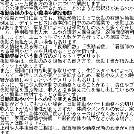
常勤といった働き方の違いについて解説します。
自分の健康や生活を守るために、どのような選択肢があるのか
夜勤負担の少ない職場や施設形態
介護職と一口に言っても、施設形態によって夜勤の有無や負担
例えば、デイサービスは基本的に日中のみの営業で、夜勤はあ
はありますが、事業所によっては夜勤なしの求人も多く存在し
一方、特別養護老人ホームや介護老人保健施設、24時間型有
生しますが、ユニット型で少人数ケアを行っている施設では、
夜勤の負担が大きい場合もあります。
求人情報を見る際には、「夜勤回数」「夜勤者数」「看護師の
きる範囲かどうかを見極めることが大切です。
夜勤専従という働き方のメリット・デメリット
夜勤専従は、夜勤のみを担当する働き方で、夜勤手当が積み上
メリットがあります。
また、昼間に自由な時間を取りやすく、生活スタイルによって
一方で、生活リズムが完全に逆転するため、家族や友人との時
響が蓄積しやすいというデメリットもあります。
さらに、常に少人数体制での勤務となることが多く、責任やプ
夜勤専従を選ぶ際は、収入と引き換えに何を差し出しているの
えて慎重に検討することが重要です。
日勤常勤やパートへの切り替えも選択肢
夜勤がどうしてもつらい場合、日勤常勤やパート勤務への切り
収入は下がる可能性がありますが、体調やメンタルの安定、家
ことで、生活全体の満足度が上がるケースは少なくありません
特に、家庭の事情や持病、年齢的な体力低下などがある場合、
最善とは限りません。
上司や人事担当者に相談し、配置転換や勤務形態の変更が可能
ます。