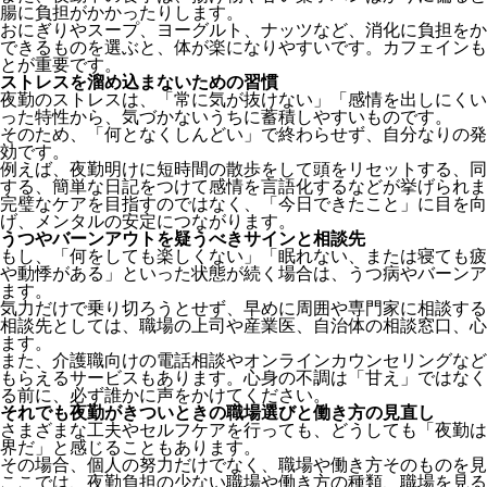
腸に負担がかかったりします。
おにぎりやスープ、ヨーグルト、ナッツなど、消化に負担をか
できるものを選ぶと、体が楽になりやすいです。カフェインも
とが重要です。
ストレスを溜め込まないための習慣
夜勤のストレスは、「常に気が抜けない」「感情を出しにくい
った特性から、気づかないうちに蓄積しやすいものです。
そのため、「何となくしんどい」で終わらせず、自分なりの発
効です。
例えば、夜勤明けに短時間の散歩をして頭をリセットする、同
する、簡単な日記をつけて感情を言語化するなどが挙げられま
完璧なケアを目指すのではなく、「今日できたこと」に目を向
げ、メンタルの安定につながります。
うつやバーンアウトを疑うべきサインと相談先
もし、「何をしても楽しくない」「眠れない、または寝ても疲
や動悸がある」といった状態が続く場合は、うつ病やバーンア
ます。
気力だけで乗り切ろうとせず、早めに周囲や専門家に相談する
相談先としては、職場の上司や産業医、自治体の相談窓口、心
ます。
また、介護職向けの電話相談やオンラインカウンセリングなど
もらえるサービスもあります。心身の不調は「甘え」ではなく
る前に、必ず誰かに声をかけてください。
それでも夜勤がきついときの職場選びと働き方の見直し
さまざまな工夫やセルフケアを行っても、どうしても「夜勤は
界だ」と感じることもあります。
その場合、個人の努力だけでなく、職場や働き方そのものを見
ここでは、夜勤負担の少ない職場や働き方の種類、職場を見る