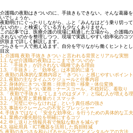
介護職の夜勤はきついのに、手抜きもできない。そんな葛藤を
いでしょうか。
夜勤明けにぐったりしながら、ふと「みんなはどう乗り切って
ないのか」と検索している方も少なくありません。
この記事では、医療介護の現場に精通した立場から、介護職の
されないのかを整理しつつ、現場で実践しやすい効率化のコツ
択肢まで詳しく解説します。
つらさを一人で抱え込まず、自分を守りながら働くヒントとし
目次
1.
介護職 夜勤 手抜き きつい と言われる背景とリアルな実態
1.1.
なぜ介護職の夜勤はここまできついのか
1.2.
「手抜き」が許されない職種である理由
1.3.
「手抜き」と「効率化」は本質的に違う
2.
夜勤の具体的な業務内容と「きつい」と感じやすいポイン
2.1.
夜勤の主なタイムスケジュールと仕事内容
2.2.
身体的にきつい業務：排泄介助・移乗・体位変換
2.3.
精神的にきつい業務：ナースコール、不穏対応、看取り
3.
「夜勤で手抜きしてしまうのはダメ？」と悩む人が増える
3.1.
人員配置と業務量のミスマッチ
3.2.
「完璧にやらなければ」という責任感の強さ
3.3.
事故やクレームへの不安とプレッシャー
4.
手抜きではなく「安全な効率化」を行うための具体的な工
4.1.
業務の優先順位を明確にするコツ
4.2.
申し送りと情報共有で無駄な動きを減らす
4.3.
福祉用具・ICT機器を活用した負担軽減
5.
夜勤のきつさを和らげるセルフケアとメンタルケアの方法