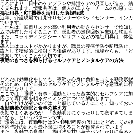
これにより、日中のケアプランや排泄ケアの見直しが進み、結
く見られます。情報共有は、個人の工夫を「チームの知恵」に
福祉用具・ICT機器を活用した負担軽減
近年、介護現場では見守りセンサーやベッドセンサー、インカ
でいます。
これらは、転倒リスクの高い利用者の動きをセンサーで検知し
ムで共有したりすることで、夜勤者の巡視回数や無駄な移動を
また、スライディングシートやリフトなどの福祉用具は、体位
ます。
導入にはコストがかかりますが、職員の腰痛予防や離職防止、
設として積極的に検討する価値があります。現場からも、「ど
提案していくことが大切です。
夜勤のきつさを和らげるセルフケアとメンタルケアの方法
どれだけ効率化をしても、夜勤が心身に負担を与える勤務形態
そのため、自分自身のセルフケアとメンタルケアを意識的に行
前提になります。
ここでは、睡眠・食事・運動といった基本的なセルフケアに加
応じて専門家を頼るタイミングについて解説します。
「自分だけが弱いのでは」と感じている方にこそ、知っておい
夜勤前後の睡眠と食事の整え方
夜勤でよくあるのが、「夜勤明けにぐったりして寝すぎてしま
になる」というパターンです。
理想的には、夜勤明けは3〜4時間程度の仮眠にとどめ、その
体内時計の乱れを最小限に抑えることが推奨されています。
また、夜勤中の食事は、揚げ物や甘い菓子パンばかりに偏ると