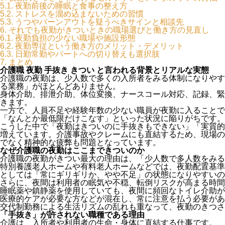
5.1.
夜勤前後の睡眠と食事の整え方
5.2.
ストレスを溜め込まないための習慣
5.3.
うつやバーンアウトを疑うべきサインと相談先
6.
それでも夜勤がきついときの職場選びと働き方の見直し
6.1.
夜勤負担の少ない職場や施設形態
6.2.
夜勤専従という働き方のメリット・デメリット
6.3.
日勤常勤やパートへの切り替えも選択肢
7.
まとめ
介護職 夜勤 手抜き きつい と言われる背景とリアルな実態
介護職の夜勤は、少人数で多くの入所者をみる体制になりやす
る業務」がほとんどありません。
身体介助、排泄介助、体位変換、ナースコール対応、記録、緊
きます。
一方で、人員不足や経験年数の少ない職員が夜勤に入ることで
「なんとか最低限だけこなす」といった状況に陥りがちです。
こうした中で「夜勤はきついのに手抜きもできない」「実質的
増えています。介護事故やクレームにも直結するため、現場の
でなく精神的な疲弊も問題となっています。
なぜ介護職の夜勤はここまできついのか
介護職の夜勤がきつい最大の理由は、「少人数で多人数をみる
特別養護老人ホームや有料老人ホームなどでは、夜勤配置基準
としては「常にギリギリか、やや不足」の状態になりやすいの
さらに、夜間は利用者の眠気や不穏、転倒リスクが高まる時間
睡眠薬や鎮静薬を使用していても、夜間に頻回なトイレ介助が
医療的ケアが必要な方などが混在し、常に注意を払う必要があ
交代制勤務による生活リズムの乱れも重なって、夜勤のきつさ
「手抜き」が許されない職種である理由
介護は、入所者や利用者の生命・身体に直結する仕事です。